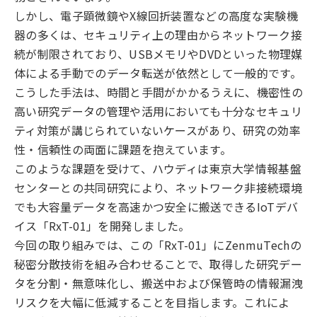
しかし、電子顕微鏡やX線回折装置などの高度な実験機
器の多くは、セキュリティ上の理由からネットワーク接
続が制限されており、USBメモリやDVDといった物理媒
体による手動でのデータ転送が依然として一般的です。
こうした手法は、時間と手間がかかるうえに、機密性の
高い研究データの管理や活用においても十分なセキュリ
ティ対策が講じられていないケースがあり、研究の効率
性・信頼性の両面に課題を抱えています。
このような課題を受けて、ハウディは東京大学情報基盤
センターとの共同研究により、ネットワーク非接続環境
でも大容量データを高速かつ安全に搬送できるIoTデバ
イス「RxT-01」を開発しました。
今回の取り組みでは、この「RxT-01」にZenmuTechの
秘密分散技術を組み合わせることで、取得した研究デー
タを分割・無意味化し、搬送中および保管時の情報漏洩
リスクを大幅に低減することを目指します。これによ