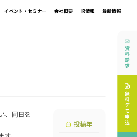
イベント・セミナー
会社概要
IR情報
最新情報
資
料
請
求
無
料
デ
モ
伴い、同日を
申
込
投稿年
ます。