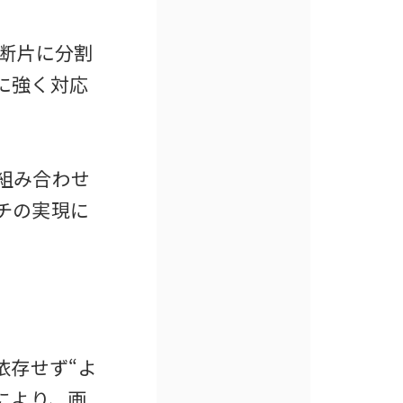
い断片に分割
に強く対応
組み合わせ
チの実現に
依存せず“よ
術により、画