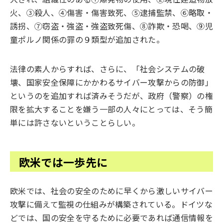
火、③殺人、④傷害・傷害致死、⑤逮捕監禁、⑥略取・
誘拐、⑦窃盗・強盗・強盗致死傷、⑧詐欺・恐喝、⑨児
童ポルノ関係の罪の９類型が追加された。
法律の素人からすれば、さらに、「社会システムの破
壊、国家安全保障にかかわるサイバー攻撃からの防御」
というのを追加すれば済みそうだが、政府（警察）の権
限を拡大することを嫌う一部の人々にとっては、そう簡
単には許さないということらしい。
欧米では一歩先に
欧米では、社会の安全のために早くから激しいサイバー
攻撃に備えて監視の仕組みが構築されている。ドイツな
どでは、国の安全を守るために必要であれば通信情報を