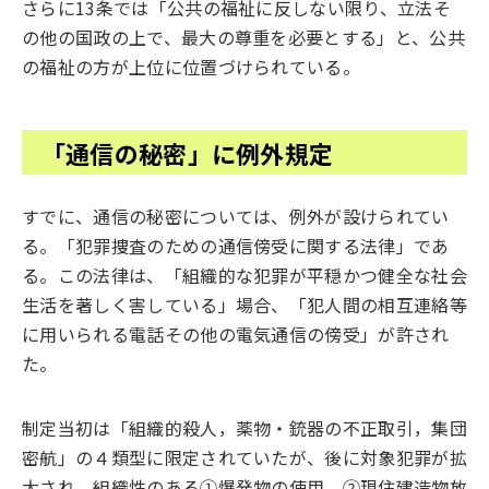
さらに13条では「公共の福祉に反しない限り、立法そ
の他の国政の上で、最大の尊重を必要とする」と、公共
の福祉の方が上位に位置づけられている。
「通信の秘密」に例外規定
すでに、通信の秘密については、例外が設けられてい
る。「犯罪捜査のための通信傍受に関する法律」であ
る。この法律は、「組織的な犯罪が平穏かつ健全な社会
生活を著しく害している」場合、「犯人間の相互連絡等
に用いられる電話その他の電気通信の傍受」が許され
た。
制定当初は「組織的殺人，薬物・銃器の不正取引，集団
密航」の４類型に限定されていたが、後に対象犯罪が拡
大され、組織性のある①爆発物の使用、②現住建造物放